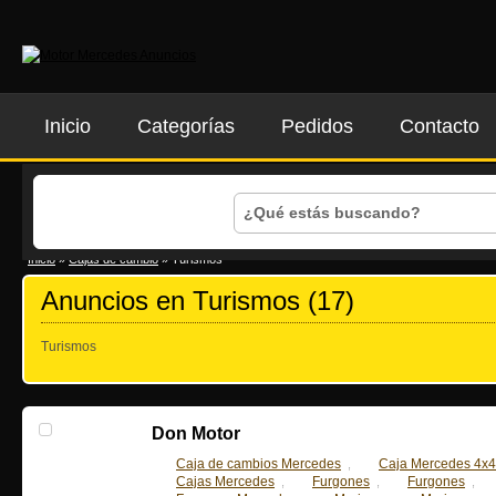
Inicio
Categorías
Pedidos
Contacto
Inicio
»
Cajas de cambio
»
Turismos
Anuncios en Turismos (17)
Turismos
Don Motor
Caja de cambios Mercedes
Caja Mercedes 4x4
,
Cajas Mercedes
Furgones
Furgones
,
,
,