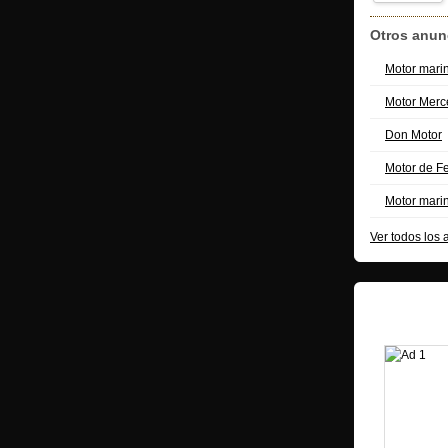
Otros anun
Motor marin
Motor Merc
Don Motor
Motor de Fe
Motor mari
Ver todos los
Enlaces