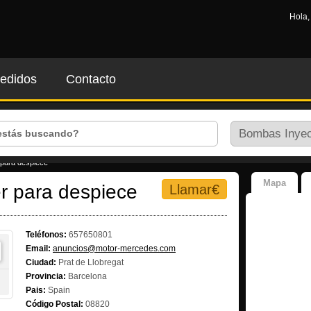
Hola
edidos
Contacto
 para despiece
Mapa
r para despiece
Llamar€
Teléfonos:
657650801
Email:
anuncios@motor-mercedes.com
Ciudad:
Prat de Llobregat
Provincia:
Barcelona
Pais:
Spain
Código Postal:
08820