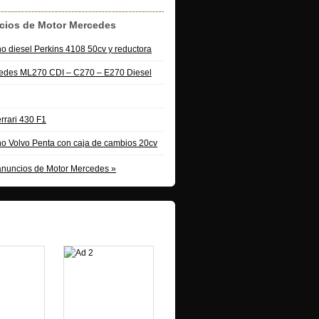
cios de Motor Mercedes
o diesel Perkins 4108 50cv y reductora
edes ML270 CDI – C270 – E270 Diesel
rrari 430 F1
no Volvo Penta con caja de cambios 20cv
 anuncios de Motor Mercedes »
 Patrocinados