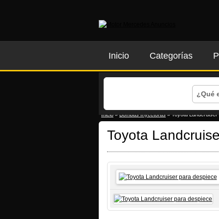
Inicio
Categorías
P
Inicio
»
Bombas Inyectoras
» Toyota Landcruiser
Toyota Landcruise