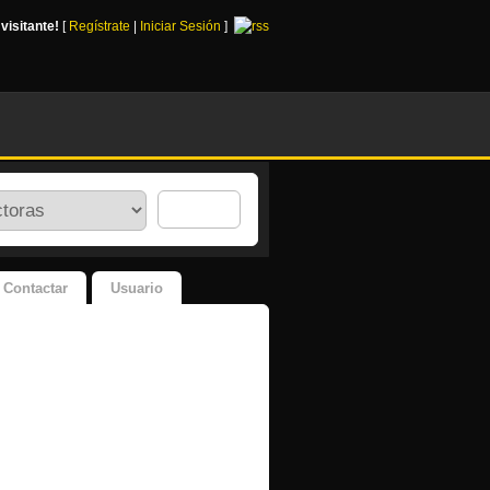
,
visitante!
[
Regístrate
|
Iniciar Sesión
]
Contactar
Usuario