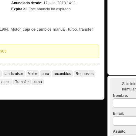
Anunciado desde:
17 julio, 2013 14:11
Expira el:
Este anuncio ha expirado
1994, Motor, caja de cambios manual, turbo, transfer,
89C8
landcruiser
Motor
para
recambios
Repuestos
espiece
Transfer
turbo
Si te in
formular
Nombre:
Email:
Asunto: