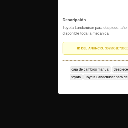
Descripción
Toyota Landcruiser para despiece: año 
disponible toda la mecanica
ID DEL ANUNCIO:
3095051E7B6E
caja de cambios manual
despiece
toyota
Toyota Landcruiser para d