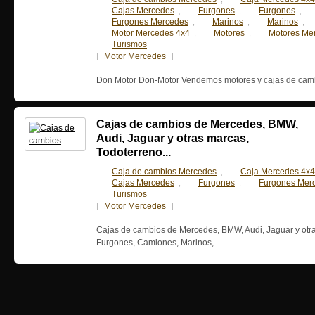
Cajas Mercedes
Furgones
Furgones
,
,
,
Furgones Mercedes
Marinos
Marinos
,
,
,
Motor Mercedes 4x4
Motores
Motores Me
,
,
Turismos
Motor Mercedes
22 febrero, 2015
|
|
Don Motor Don-Motor Vendemos motores y cajas de camb
Cajas de cambios de Mercedes, BMW,
Audi, Jaguar y otras marcas,
Todoterreno...
Caja de cambios Mercedes
Caja Mercedes 4x4
,
Cajas Mercedes
Furgones
Furgones Mer
,
,
Turismos
Motor Mercedes
8 julio, 2013
|
|
Cajas de cambios de Mercedes, BMW, Audi, Jaguar y otra
Furgones, Camiones, Marinos,