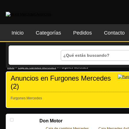
Inicio
Categorías
Pedidos
Contacto
Inicio
»
Caja de cambios Mercedes
»
Furgones Mercedes
Anuncios en Furgones Mercedes
(2)
Furgones Mercedes
Don Motor
Caja de cambios Mercedes
Caja Mercedes 4x4
,