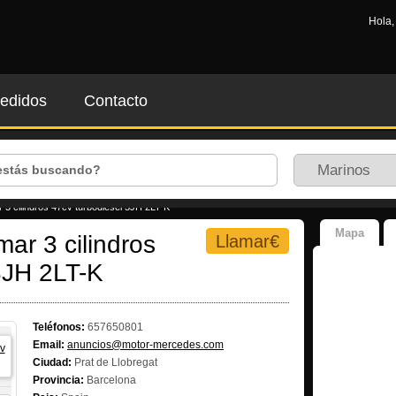
Hola
edidos
Contacto
3 cilindros 47cv turbodiesel 3JH 2LT-K
Mapa
ar 3 cilindros
Llamar€
3JH 2LT-K
Teléfonos:
657650801
Email:
anuncios@motor-mercedes.com
Ciudad:
Prat de Llobregat
Provincia:
Barcelona