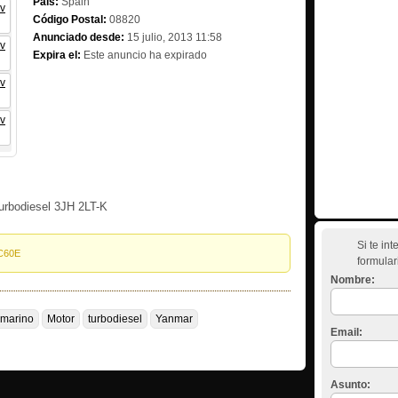
Pais:
Spain
Código Postal:
08820
Anunciado desde:
15 julio, 2013 11:58
Expira el:
Este anuncio ha expirado
turbodiesel 3JH 2LT-K
Si te in
C60E
formular
Nombre:
marino
Motor
turbodiesel
Yanmar
Email:
Asunto: