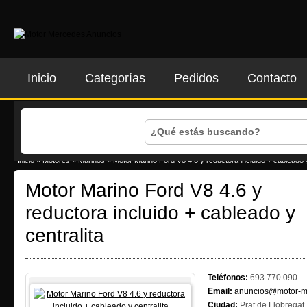
Inicio
Categorías
Pedidos
Contacto
Inicio
»
Motores
»
Marinos
» Motor Marino Ford V8 4.6 y reductora incluido + cableado y
Motor Marino Ford V8 4.6 y
reductora incluido + cableado y
centralita
Teléfonos:
693 770 090
Email:
anuncios@motor-m
Ciudad:
Prat de Llobregat