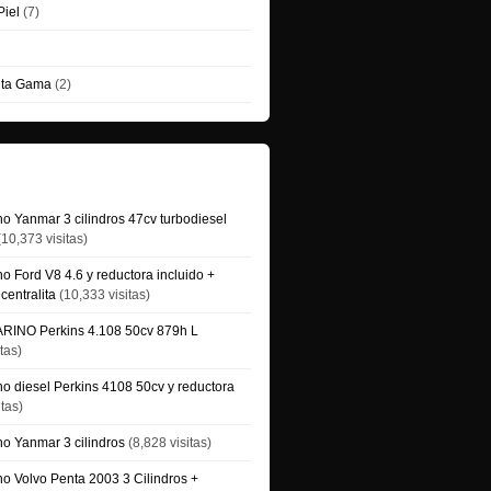
Piel
(7)
lta Gama
(2)
tos
o Yanmar 3 cilindros 47cv turbodiesel
10,373 visitas)
o Ford V8 4.6 y reductora incluido +
centralita
(10,333 visitas)
INO Perkins 4.108 50cv 879h L
tas)
o diesel Perkins 4108 50cv y reductora
itas)
no Yanmar 3 cilindros
(8,828 visitas)
no Volvo Penta 2003 3 Cilindros +