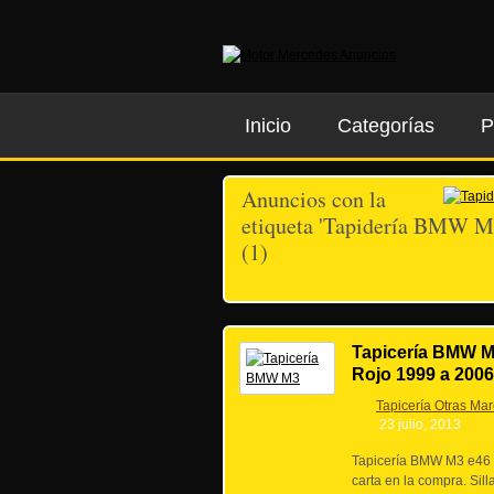
Inicio
Categorías
P
Anuncios con la
etiqueta 'Tapidería BMW M
(1)
Tapicería BMW M
Rojo 1999 a 2006
Tapicería Otras Ma
23 julio, 2013
Tapicería BMW M3 e46 E
carta en la compra. Sil