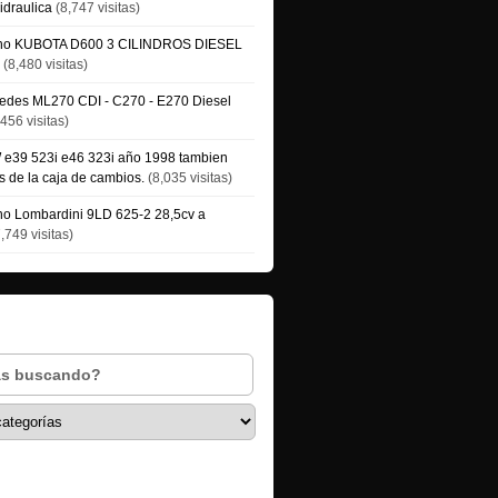
idraulica
(8,747 visitas)
ino KUBOTA D600 3 CILINDROS DIESEL
(8,480 visitas)
edes ML270 CDI - C270 - E270 Diesel
456 visitas)
e39 523i e46 323i año 1998 tambien
 de la caja de cambios.
(8,035 visitas)
no Lombardini 9LD 625-2 28,5cv a
,749 visitas)
Anuncios