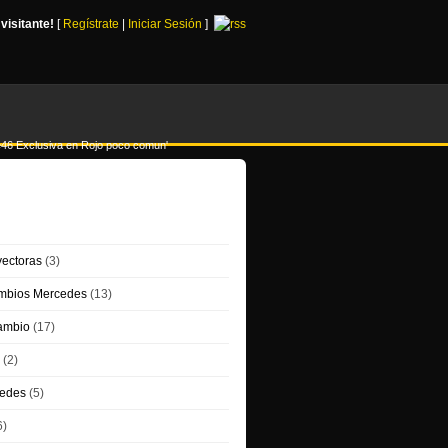
,
visitante!
[
Regístrate
|
Iniciar Sesión
]
e46 Exclusiva en Rojo poco comun'
ías de Anuncios
ectoras
(3)
ambios Mercedes
(13)
ambio
(17)
(2)
cedes
(5)
6)