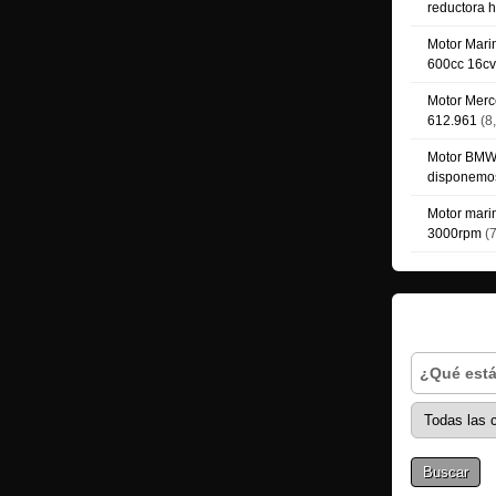
reductora h
Motor Mar
600cc 16cv
Motor Merc
612.961
(8,
Motor BMW 
disponemos
Motor mari
3000rpm
(7
Buscar 