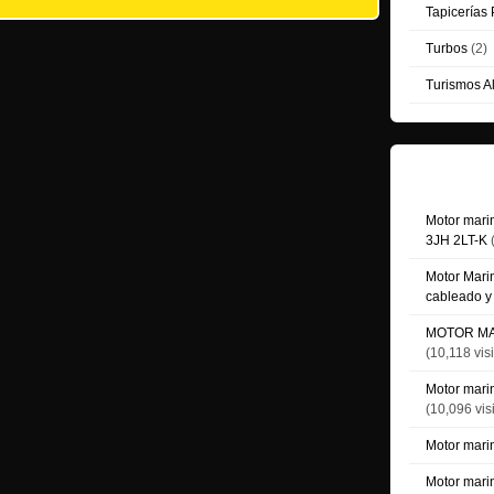
Tapicerías 
Turbos
(2)
Turismos A
Mas vis
Motor marin
3JH 2LT-K
(
Motor Marin
cableado y 
MOTOR MAR
(10,118 visi
Motor marin
(10,096 vis
Motor mari
Motor mari