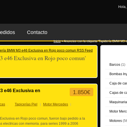
Hola
edidos
Contacto
Inicio
»
Anuncios con la etiqueta 'Tapidería BMW M3 
Categor
3 e46 Exclusiva en Rojo poco comun'
Barcos
(1)
Bombas Iny
Caja de c
3 e46 Exclusiva en
1.850€
Cajas de c
Maquinaria
rcas
Tapicerías Piel
Motor Mercedes
,
|
|
Motor Mer
xclusiva en Rojo poco comun, fueron bajo pedido a la
Motores
(5
las electricas con memoria. para series 1999 a 2006