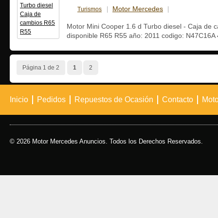
Motor Mercedes
Turismos
|
|
15 julio, 201
Motor Mini Cooper 1.6 d Turbo diesel - Caja de 
disponible R65 R55 año: 2011 codigo: N47C16A 
Página 1 de 2
1
2
Inicio
Pedidos
Repuestos de Ocasión
Contacto
Moto
© 2026 Motor Mercedes Anuncios. Todos los Derechos Reservados.