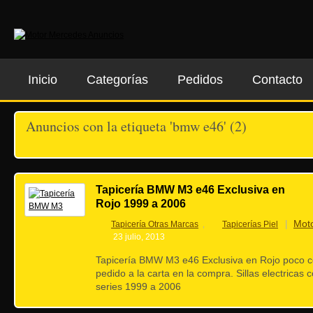
Inicio
Categorías
Pedidos
Contacto
Anuncios con la etiqueta 'bmw e46' (2)
Tapicería BMW M3 e46 Exclusiva en
Rojo 1999 a 2006
Mot
Tapicería Otras Marcas
Tapicerías Piel
|
,
23 julio, 2013
Tapicería BMW M3 e46 Exclusiva en Rojo poco c
pedido a la carta en la compra. Sillas electricas
series 1999 a 2006