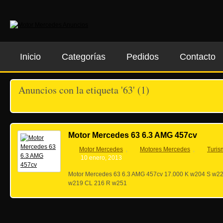
Inicio
Categorías
Pedidos
Contacto
Anuncios con la etiqueta '63' (1)
Motor Mercedes 63 6.3 AMG 457cv
Motor Mercedes
Motores Mercedes
Turis
,
,
10 enero, 2013
Motor Mercedes 63 6.3 AMG 457cv 17.000 K w204 S w
w219 CL 216 R w251